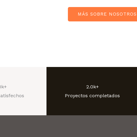
MÁS SOBRE NOSOTROS
0k+
2.0k+
satisfechos
Proyectos completados